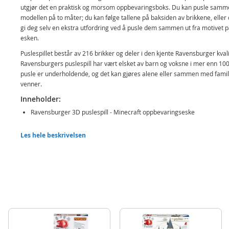
utgjør det en praktisk og morsom oppbevaringsboks. Du kan pusle samm
modellen på to måter; du kan følge tallene på baksiden av brikkene, eller
gi deg selv en ekstra utfordring ved å pusle dem sammen ut fra motivet 
esken.
Puslespillet består av 216 brikker og deler i den kjente Ravensburger kval
Ravensburgers puslespill har vært elsket av barn og voksne i mer enn 100
pusle er underholdende, og det kan gjøres alene eller sammen med famil
venner.
Inneholder:
Ravensburger 3D puslespill - Minecraft oppbevaringseske
Detaljer:
Les hele beskrivelsen
Mål ferdig: 22,6 cm (B)
Antall brikker: 216
Alder: fra 8 år
Produktdetaljer
Modell
112869
EAN
4005556112869