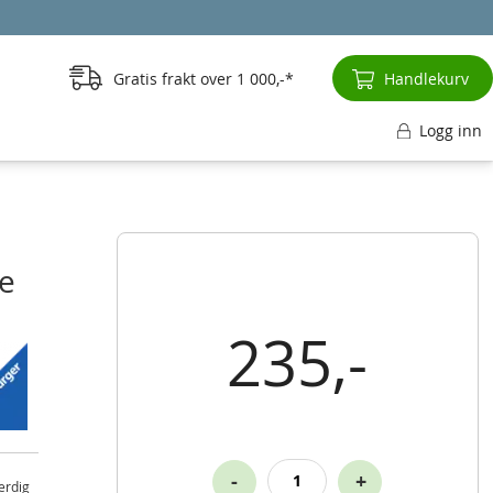
Gratis frakt over
1 000,-
Handlekurv
Logg inn
te
235,-
-
+
erdig