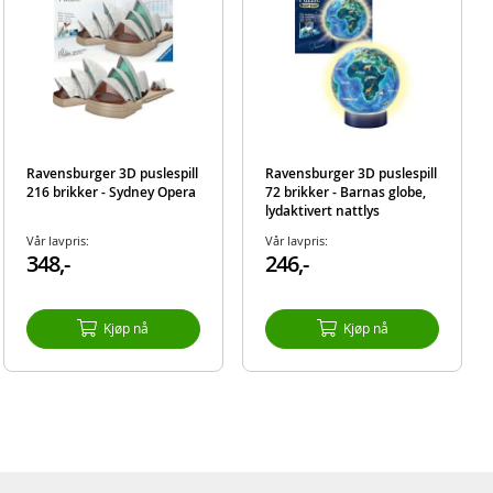
Ravensburger 3D puslespill
Ravensburger 3D puslespill
216 brikker - Sydney Opera
72 brikker - Barnas globe,
lydaktivert nattlys
Vår lavpris:
Vår lavpris:
348,-
246,-
Kjøp nå
Kjøp nå