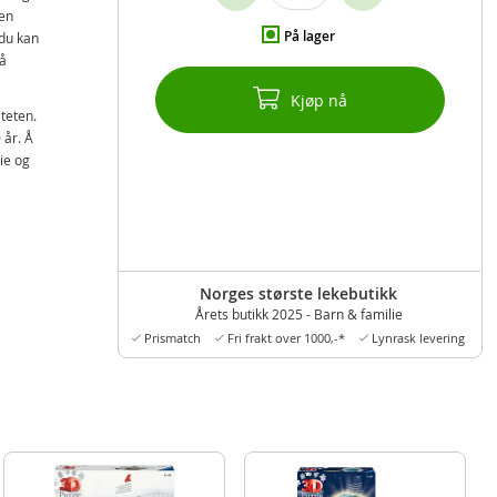
en
På lager
 du kan
på
Kjøp nå
iteten.
 år. Å
ie og
Norges største lekebutikk
Årets butikk 2025 - Barn & familie
Prismatch
Fri frakt over 1000,-*
Lynrask levering