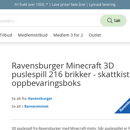
Fri frakt over 1000,-* | Lave priser hele året | Lynrask levering
Søk
Tilbud
Medlemstilbud
Medlem 3 for 2
Outlet
Ravensburger Minecraft 3D
puslespill 216 brikker - skattkis
oppbevaringsboks
Se alt fra:
Ravensburger
Se alt i:
Barnerommet
3D puslespill fra Ravensburger med Minecraft-motiv. Når puslespillet er f