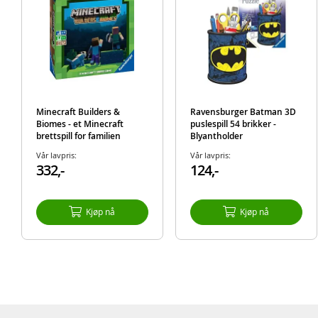
Minecraft Builders &
Ravensburger Batman 3D
Biomes - et Minecraft
puslespill 54 brikker -
brettspill for familien
Blyantholder
Vår lavpris:
Vår lavpris:
332,-
124,-
Kjøp nå
Kjøp nå