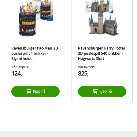
Merke
Ravensburger
Ravensburger Pac-Man 3D
Ravensburger Harry Potter
puslespill 54 brikker -
3D puslespill 540 brikker -
Blyantholder
Hogwarts Slott
Vår lavpris:
Vår lavpris:
124,-
825,-
Kjøp nå
Kjøp nå