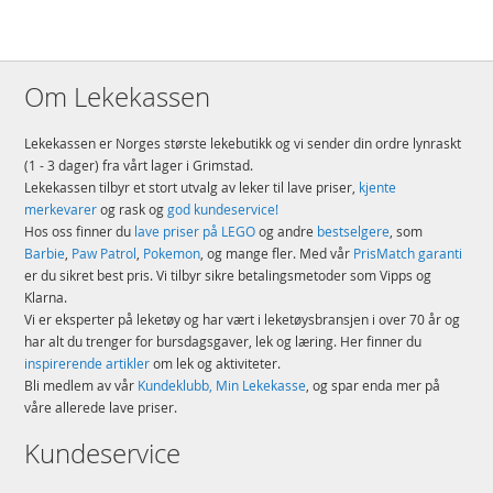
Om Lekekassen
Lekekassen er Norges største lekebutikk og vi sender din ordre lynraskt
(1 - 3 dager) fra vårt lager i Grimstad.
Lekekassen tilbyr et stort utvalg av leker til lave priser,
kjente
merkevarer
og rask og
god kundeservice!
Hos oss finner du
lave priser på LEGO
og andre
bestselgere
, som
Barbie
,
Paw Patrol
,
Pokemon
, og mange fler. Med vår
PrisMatch garanti
er du sikret best pris. Vi tilbyr sikre betalingsmetoder som Vipps og
Klarna.
Vi er eksperter på leketøy og har vært i leketøysbransjen i over 70 år og
har alt du trenger for bursdagsgaver, lek og læring. Her finner du
inspirerende artikler
om lek og aktiviteter.
Bli medlem av vår
Kundeklubb, Min Lekekasse
, og spar enda mer på
våre allerede lave priser.
Kundeservice