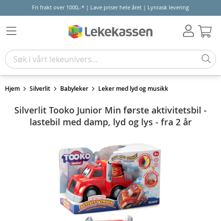
Fri frakt over 1000,-* | Lave priser hele året | Lynrask levering
Hand
Hjem
Silverlit
Babyleker
Leker med lyd og musikk
Silverlit Tooko Junior Min første aktivitetsbil -
lastebil med damp, lyd og lys - fra 2 år