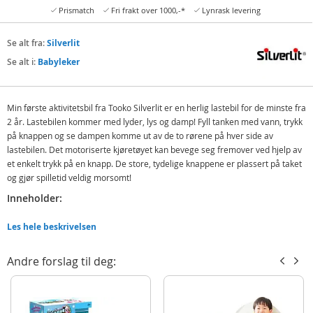
Prismatch
Fri frakt over 1000,-*
Lynrask levering
Se alt fra:
Silverlit
Se alt i:
Babyleker
Min første aktivitetsbil fra Tooko Silverlit er en herlig lastebil for de minste fra
2 år. Lastebilen kommer med lyder, lys og damp! Fyll tanken med vann, trykk
på knappen og se dampen komme ut av de to rørene på hver side av
lastebilen. Det motoriserte kjøretøyet kan bevege seg fremover ved hjelp av
et enkelt trykk på en knapp. De store, tydelige knappene er plassert på taket
og gjør spilletid veldig morsomt!
Inneholder:
Silverlit Tooko Junior Min første aktivitetsbil
Les hele beskrivelsen
Detaljer:
Andre forslag til deg:
Batteribehov: 3xAAA-batterier (ikke inkludert)
Alder: fra 2 år
Produktdetaljer
Modell
81478