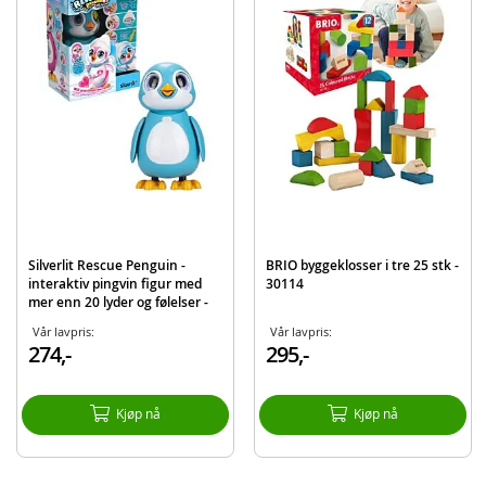
EAN
4891813814788
Merke
Silverlit
Silverlit Rescue Penguin -
BRIO byggeklosser i tre 25 stk -
interaktiv pingvin figur med
30114
mer enn 20 lyder og følelser -
blå
Vår lavpris:
Vår lavpris:
274,-
295,-
Kjøp nå
Kjøp nå