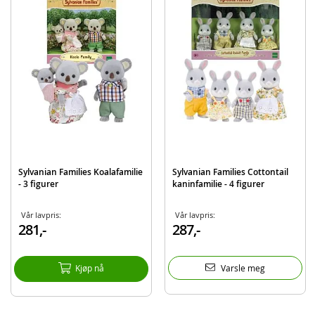
EAN
5054131057445
Merke
Sylvanian Families
Sylvanian Families Koalafamilie
Sylvanian Families Cottontail
- 3 figurer
kaninfamilie - 4 figurer
Vår lavpris:
Vår lavpris:
281,-
287,-
Kjøp nå
Varsle meg