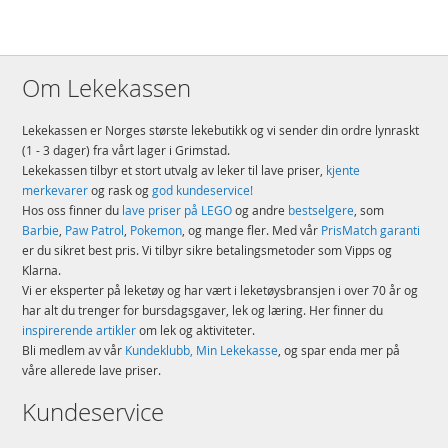
Om Lekekassen
Lekekassen er Norges største lekebutikk og vi sender din ordre lynraskt
(1 - 3 dager) fra vårt lager i Grimstad.
Lekekassen tilbyr et stort utvalg av leker til lave priser,
kjente
merkevarer
og rask og
god kundeservice!
Hos oss finner du
lave priser på LEGO
og andre
bestselgere
, som
Barbie
,
Paw Patrol
,
Pokemon
, og mange fler. Med vår
PrisMatch garanti
er du sikret best pris. Vi tilbyr sikre betalingsmetoder som Vipps og
Klarna.
Vi er eksperter på leketøy og har vært i leketøysbransjen i over 70 år og
har alt du trenger for bursdagsgaver, lek og læring. Her finner du
inspirerende artikler
om lek og aktiviteter.
Bli medlem av vår
Kundeklubb, Min Lekekasse
, og spar enda mer på
våre allerede lave priser.
Kundeservice