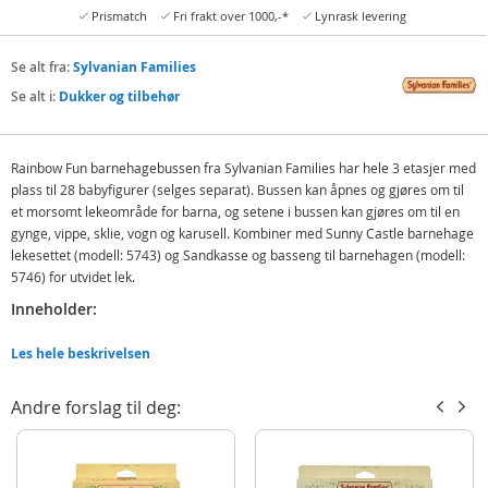
Prismatch
Fri frakt over 1000,-*
Lynrask levering
Se alt fra:
Sylvanian Families
Se alt i:
Dukker og tilbehør
Rainbow Fun barnehagebussen fra Sylvanian Families har hele 3 etasjer med
plass til 28 babyfigurer (selges separat). Bussen kan åpnes og gjøres om til
et morsomt lekeområde for barna, og setene i bussen kan gjøres om til en
gynge, vippe, sklie, vogn og karusell. Kombiner med Sunny Castle barnehage
lekesettet (modell: 5743) og Sandkasse og basseng til barnehagen (modell:
5746) for utvidet lek.
Inneholder:
Rainbow Fun barnehagebuss
Les hele beskrivelsen
Detaljer:
Andre forslag til deg:
Alder: fra 3 år
MERK: Figurer følger ikke med, selges separat
Produktdetaljer
Modell
5744