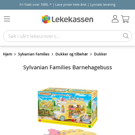
Fri frakt over 1000,-* | Lave priser hele året | Lynrask levering
Hand
Hjem
Sylvanian Families
Dukker og tilbehør
Dukker
Sylvanian Families Barnehagebuss