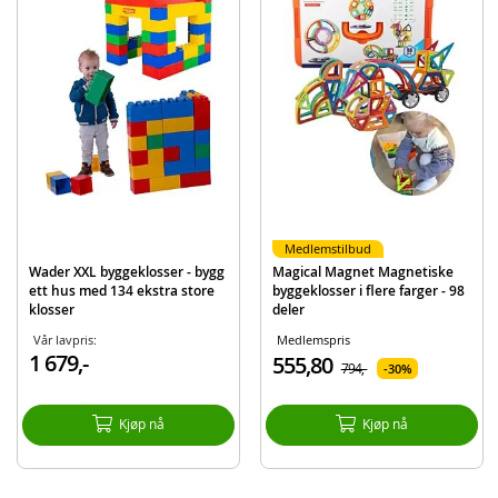
Alder: fra 1 år
Produktdetaljer
Modell
5012WD05
EAN
8719214077402
Merke
Wader
Medlemstilbud
Wader XXL byggeklosser - bygg
Magical Magnet Magnetiske
ett hus med 134 ekstra store
byggeklosser i flere farger - 98
klosser
deler
Vår lavpris:
Medlemspris
1 679,-
555,80
794,-
30%
Kjøp nå
Kjøp nå