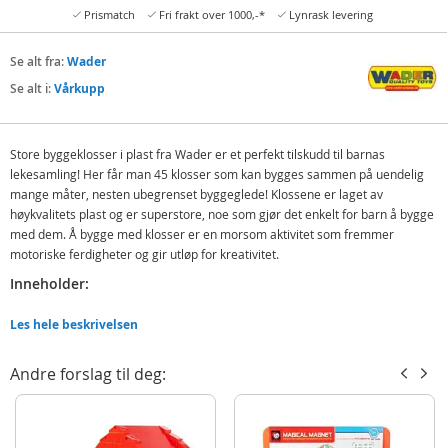
Prismatch
Fri frakt over 1000,-*
Lynrask levering
Se alt fra:
Wader
Se alt i:
Vårkupp
Store byggeklosser i plast fra Wader er et perfekt tilskudd til barnas
lekesamling! Her får man 45 klosser som kan bygges sammen på uendelig
mange måter, nesten ubegrenset byggeglede! Klossene er laget av
høykvalitets plast og er superstore, noe som gjør det enkelt for barn å bygge
med dem. Å bygge med klosser er en morsom aktivitet som fremmer
motoriske ferdigheter og gir utløp for kreativitet.
Inneholder:
Wader klosser - 45 stk
Les hele beskrivelsen
Detaljer
Andre forslag til deg:
Mål, rektangulære klosser: 21,5 x 10,5 x 10,5 cm
Mål, kvadratiske klosser: 12 x 11 x 11 cm
Material: plast