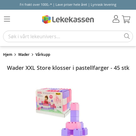
Fri frakt over 1000,-* | Lave priser hele året | Lynrask levering
Hand
Hjem
Wader
Vårkupp
Wader XXL Store klosser i pastellfarger - 45 stk