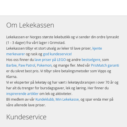
Om Lekekassen
Lekekassen er Norges største lekebutikk og vi sender din ordre lynraskt
(1 - 3 dager) fra vårt lager i Grimstad.
Lekekassen tilbyr et stort utvalg av leker til lave priser,
kjente
merkevarer
og rask og
god kundeservice!
Hos oss finner du
lave priser på LEGO
og andre
bestselgere
, som
Barbie
,
Paw Patrol
,
Pokemon
, og mange fler. Med vår
PrisMatch garanti
er du sikret best pris. Vi tilbyr sikre betalingsmetoder som Vipps og
Klarna.
Vi er eksperter på leketøy og har vært i leketøysbransjen i over 70 år og
har alt du trenger for bursdagsgaver, lek og læring. Her finner du
inspirerende artikler
om lek og aktiviteter.
Bli medlem av vår
Kundeklubb, Min Lekekasse
, og spar enda mer på
våre allerede lave priser.
Kundeservice