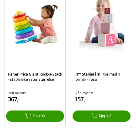
EAN
8005125178780
Merke
Clementoni
Fisher Price Giant Rock-a-Stack
JIPY Stabletårn i tre med 4
- stableleke i stor størrelse
former - rosa
Vår lavpris:
Vår lavpris:
367,-
157,-
Kjøp nå
Kjøp nå