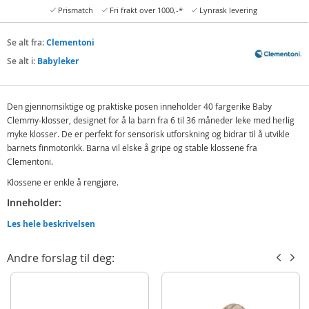
Prismatch
Fri frakt over 1000,-*
Lynrask levering
Se alt fra:
Clementoni
Se alt i:
Babyleker
Den gjennomsiktige og praktiske posen inneholder 40 fargerike Baby
Clemmy-klosser, designet for å la barn fra 6 til 36 måneder leke med herlig
myke klosser. De er perfekt for sensorisk utforskning og bidrar til å utvikle
barnets finmotorikk. Barna vil elske å gripe og stable klossene fra
Clementoni.
Klossene er enkle å rengjøre.
Inneholder:
40 myke klosser
Les hele beskrivelsen
Detaljer:
Andre forslag til deg:
Alder: fra 6 måneder
Produktdetaljer
Modell
17878