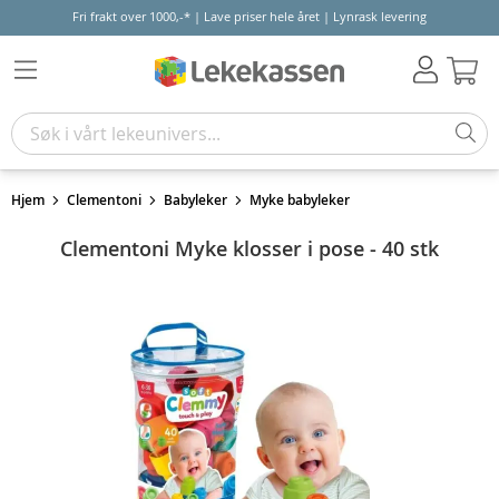
Fri frakt over 1000,-* | Lave priser hele året | Lynrask levering
Hand
Hjem
Clementoni
Babyleker
Myke babyleker
Clementoni Myke klosser i pose - 40 stk