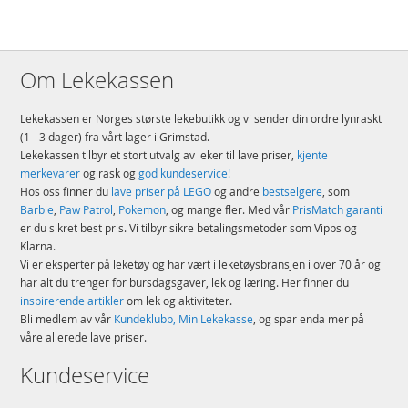
Om Lekekassen
Lekekassen er Norges største lekebutikk og vi sender din ordre lynraskt
(1 - 3 dager) fra vårt lager i Grimstad.
Lekekassen tilbyr et stort utvalg av leker til lave priser,
kjente
merkevarer
og rask og
god kundeservice!
Hos oss finner du
lave priser på LEGO
og andre
bestselgere
, som
Barbie
,
Paw Patrol
,
Pokemon
, og mange fler. Med vår
PrisMatch garanti
er du sikret best pris. Vi tilbyr sikre betalingsmetoder som Vipps og
Klarna.
Vi er eksperter på leketøy og har vært i leketøysbransjen i over 70 år og
har alt du trenger for bursdagsgaver, lek og læring. Her finner du
inspirerende artikler
om lek og aktiviteter.
Bli medlem av vår
Kundeklubb, Min Lekekasse
, og spar enda mer på
våre allerede lave priser.
Kundeservice