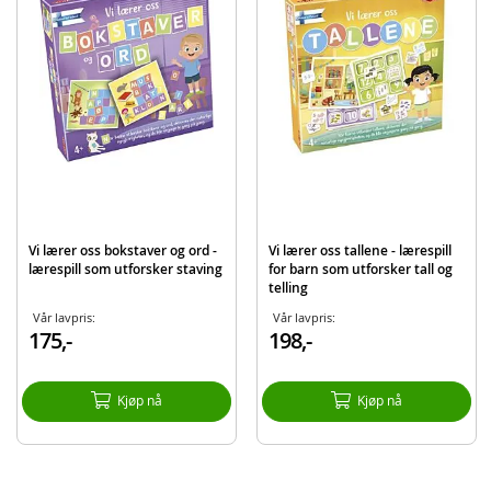
Merke
Egmont
Vi lærer oss bokstaver og ord -
Vi lærer oss tallene - lærespill
lærespill som utforsker staving
for barn som utforsker tall og
telling
Vår lavpris:
Vår lavpris:
175,-
198,-
Kjøp nå
Kjøp nå