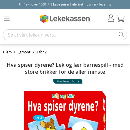
Fri frakt over 1000,-* | Lave priser hele året | Lynrask levering
Hand
Hjem
Egmont
3 for 2
Hva spiser dyrene? Lek og lær barnespill - med
store brikker for de aller minste
Medlem 3 for 2