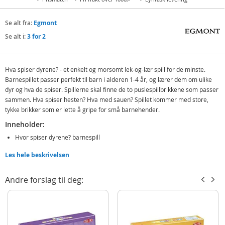
Se alt fra:
Egmont
Se alt i:
3 for 2
Hva spiser dyrene? - et enkelt og morsomt lek-og-lær spill for de minste.
Barnespillet passer perfekt til barn i alderen 1-4 år, og lærer dem om ulike
dyr og hva de spiser. Spillerne skal finne de to puslespillbrikkene som passer
sammen. Hva spiser hesten? Hva med sauen? Spillet kommer med store,
tykke brikker som er lette å gripe for små barnehender.
Inneholder:
Hvor spiser dyrene? barnespill
Les hele beskrivelsen
Detaljer:
Antall spillere: 2-4
Andre forslag til deg:
Alder: 1-4 år
Produktdetaljer
Modell
14267
EAN
7031650142676