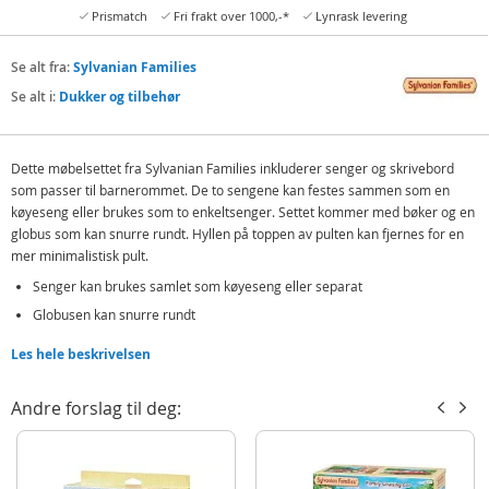
Prismatch
Fri frakt over 1000,-*
Lynrask levering
Se alt fra:
Sylvanian Families
Se alt i:
Dukker og tilbehør
Dette møbelsettet fra Sylvanian Families inkluderer senger og skrivebord
som passer til barnerommet. De to sengene kan festes sammen som en
køyeseng eller brukes som to enkeltsenger. Settet kommer med bøker og en
globus som kan snurre rundt. Hyllen på toppen av pulten kan fjernes for en
mer minimalistisk pult.
Senger kan brukes samlet som køyeseng eller separat
Globusen kan snurre rundt
Hyllen kan tas av skrivebord
Les hele beskrivelsen
Kombiner møbelsett med figurer (selges separat) og andre Sylvanian
Andre forslag til deg:
Families sett for mer morsom og innlevelsesrik lek.
Inneholder:
2 senger, 1 stige