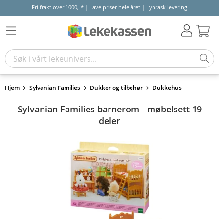
Fri frakt over 1000,-* | Lave priser hele året | Lynrask levering
Hand
Hjem
Sylvanian Families
Dukker og tilbehør
Dukkehus
Sylvanian Families barnerom - møbelsett 19
deler