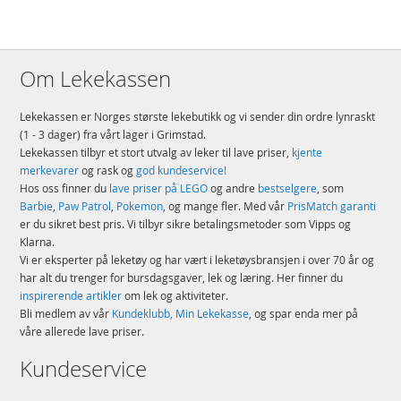
Om Lekekassen
Lekekassen er Norges største lekebutikk og vi sender din ordre lynraskt
(1 - 3 dager) fra vårt lager i Grimstad.
Lekekassen tilbyr et stort utvalg av leker til lave priser,
kjente
merkevarer
og rask og
god kundeservice!
Hos oss finner du
lave priser på LEGO
og andre
bestselgere
, som
Barbie
,
Paw Patrol
,
Pokemon
, og mange fler. Med vår
PrisMatch garanti
er du sikret best pris. Vi tilbyr sikre betalingsmetoder som Vipps og
Klarna.
Vi er eksperter på leketøy og har vært i leketøysbransjen i over 70 år og
har alt du trenger for bursdagsgaver, lek og læring. Her finner du
inspirerende artikler
om lek og aktiviteter.
Bli medlem av vår
Kundeklubb, Min Lekekasse
, og spar enda mer på
våre allerede lave priser.
Kundeservice