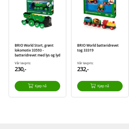
BRIO World Stort, grønt
BRIO World batteridrevet
lokomotiv 33593 -
tog 33319
batteridrevet med lys og lyd
Vår lavpris:
Vår lavpris:
230,-
232,-
Kjøp nå
Kjøp nå