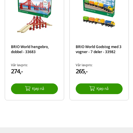
Materiale: plast
Kompatibel med BRIO togsett
Alder: fra 3 år
Produktdetaljer
Modell
33996
EAN
7312350339963
BRIO World hengebro,
BRIO World Godstog med 3
dobbel - 33683
vogner - 7 deler - 33982
Merke
BRIO
Vår lavpris:
Vår lavpris:
274,-
265,-
Kjøp nå
Kjøp nå