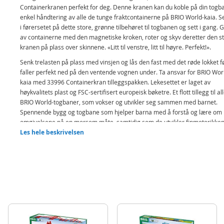
Containerkranen perfekt for deg. Denne kranen kan du koble på din togb
enkel håndtering av alle de tunge fraktcontainerne på BRIO World-kaia. S
i førersetet på dette store, grønne tilbehøret til togbanen og sett i gang. 
av containerne med den magnetiske kroken, roter og skyv deretter den s
kranen på plass over skinnene. «Litt til venstre, litt til høyre. Perfekt!».
Senk trelasten på plass med vinsjen og lås den fast med det røde lokket f
faller perfekt ned på den ventende vognen under. Ta ansvar for BRIO Wor
kaia med 33996 Containerkran tilleggspakken. Lekesettet er laget av
høykvalitets plast og FSC-sertifisert europeisk bøketre. Et flott tillegg til al
BRIO World-togbaner, som vokser og utvikler seg sammen med barnet.
Spennende bygg og togbane som hjelper barna med å forstå og lære om
omgivelsene på en morsom måte, samtidig som de utvikler finmotorikken
Les hele beskrivelsen
Inneholder:
BRIO World containerkran
1 figur
2 containere
1 godsvogn
1 redningsbøye
Detaljer: