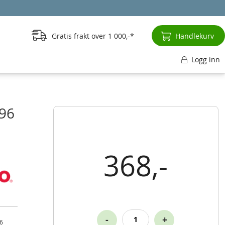
Gratis frakt over
1 000,-
Handlekurv
Logg inn
996
368,-
-
+
96