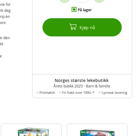
ane for
På lager
ett deg
Grip én
tore
Kjøp nå
ør den
ld-
le
.
Norges største lekebutikk
Årets butikk 2025 - Barn & familie
Prismatch
Fri frakt over 1000,-*
Lynrask levering