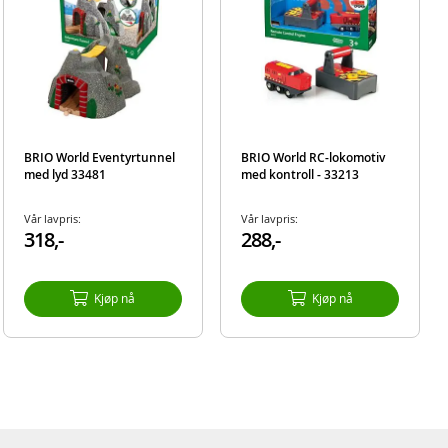
BRIO World Eventyrtunnel
BRIO World RC-lokomotiv
med lyd 33481
med kontroll - 33213
Vår lavpris:
Vår lavpris:
318,-
288,-
Kjøp nå
Kjøp nå