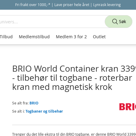
Fri frakt over 1000,-* | Lave priser hele året | Lynrask levering
Søk
Tilbud
Medlemstilbud
Medlem 3 for 2
Outlet
BRIO World Container kran 33
- tilbehør til togbane - roterbar
kran med magnetisk krok
Se alt fra:
BRIO
Se alt i:
Togbaner og tilbehør
Trenger du det lille ekstra til din BRIO togbane, er denne BRIO World 339