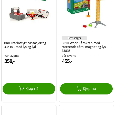
Bestselger
BRIO radiostyrt passasjertog
BRIO World Tårnkran med
33510 - med lys og lyd
roterende tårn, magnet og lys -
33835
Vår lavpris:
Vår lavpris:
358,-
455,-
Kjøp nå
Kjøp nå