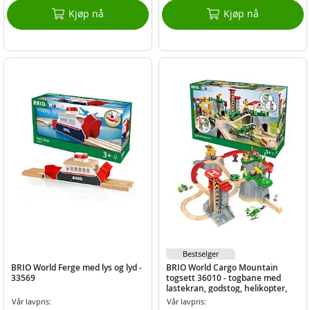
Kjøp nå
Kjøp nå
Bestselger
BRIO World Ferge med lys og lyd -
BRIO World Cargo Mountain
33569
togsett 36010 - togbane med
lastekran, godstog, helikopter,
heis og mer
Vår lavpris:
Vår lavpris: