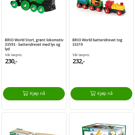
BRIO World Stort, grønt lokomotiv
BRIO World batteridrevet tog
33593 - batteridrevet med lys og
33319
lyd
Vår lavpris:
Vår lavpris:
230,-
232,-
Kjøp nå
Kjøp nå