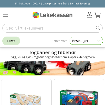
Fri frakt over 1000,-* | Lave priser hele året | Lynrask levering
Hand
Bestselgere
Filter
Sorter etter
Togbaner og tilbehør
Bygg, lek og kjør – togbaner og tilbehør som skaper ekte togmoro!