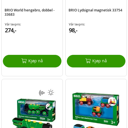
BRIO World hengebro, dobbel -
BRIO Lydsignal magnetisk 33754
33683
Vår lavpris:
Vår lavpris:
274,-
98,-
Kjøp nå
Kjøp nå