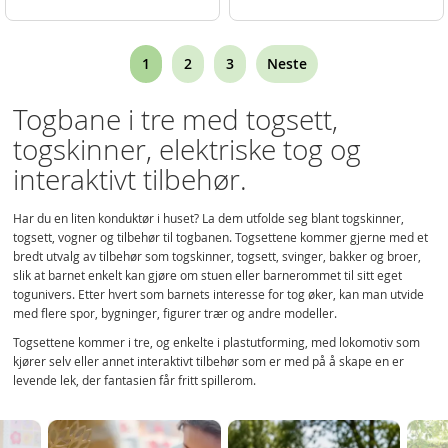
Page
You're
Page
Page
1
2
3
Neste
currently
Togbane i tre med togsett,
reading
togskinner, elektriske tog og
page
interaktivt tilbehør.
Har du en liten konduktør i huset? La dem utfolde seg blant togskinner,
togsett, vogner og tilbehør til togbanen. Togsettene kommer gjerne med et
bredt utvalg av tilbehør som togskinner, togsett, svinger, bakker og broer,
slik at barnet enkelt kan gjøre om stuen eller barnerommet til sitt eget
togunivers. Etter hvert som barnets interesse for tog øker, kan man utvide
med flere spor, bygninger, figurer trær og andre modeller.
Togsettene kommer i tre, og enkelte i plastutforming, med lokomotiv som
kjører selv eller annet interaktivt tilbehør som er med på å skape en er
levende lek, der fantasien får fritt spillerom.