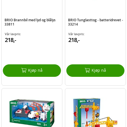
BRIO Brannbil med lyd og blålys
BRIO Tunglasttog - batteridrevet -
33811
33214
Vår lavpris:
Vår lavpris:
218,-
218,-
Kjøp nå
Kjøp nå