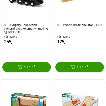
BRIO Mighty Gold Action
BRIO World Broskinne stor 33351
batteridrevet lokomotiv - med lys
og lyd 33630
Vår lavpris:
Vår lavpris:
255,-
175,-
Kjøp nå
Kjøp nå