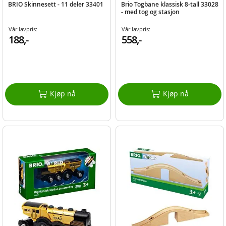
BRIO Skinnesett - 11 deler 33401
Brio Togbane klassisk 8-tall 33028
- med tog og stasjon
Vår lavpris:
Vår lavpris:
188,-
558,-
Kjøp nå
Kjøp nå