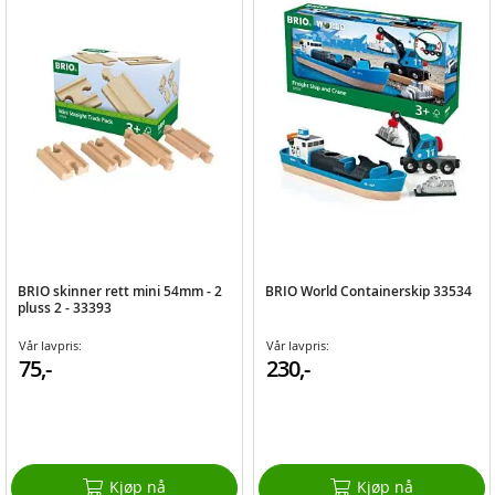
BRIO skinner rett mini 54mm - 2
BRIO World Containerskip 33534
pluss 2 - 33393
Vår lavpris:
Vår lavpris:
75,-
230,-
Kjøp nå
Kjøp nå