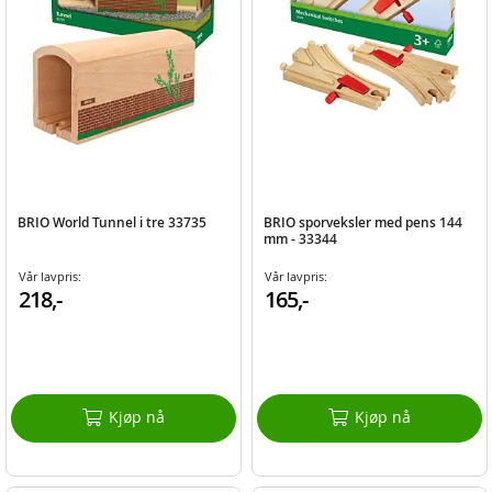
BRIO World Tunnel i tre 33735
BRIO sporveksler med pens 144
mm - 33344
Vår lavpris:
Vår lavpris:
218,-
165,-
Kjøp nå
Kjøp nå