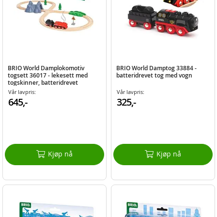
BRIO World Damplokomotiv
BRIO World Damptog 33884 -
togsett 36017 - lekesett med
batteridrevet tog med vogn
togskinner, batteridrevet
lokomotiv med dampeffekter og
Vår lavpris:
Vår lavpris:
lys
645,-
325,-
Kjøp nå
Kjøp nå