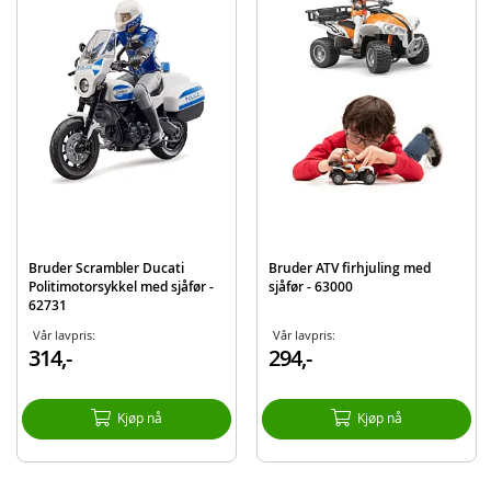
Bruder Ducati motorsykkel
Figur med hjelm og hansker
Detaljer:
Mål: ca. 14,5 x 6,5 x 8,5 cm
Skala: 1:16
Materiale: plast (ABS)
Alder: fra 4 år
Produktdetaljer
Modell
63051
Bruder Scrambler Ducati
Bruder ATV firhjuling med
EAN
4001702630515
Politimotorsykkel med sjåfør -
sjåfør - 63000
62731
Merke
Bruder
Vår lavpris:
Vår lavpris:
314,-
294,-
Kjøp nå
Kjøp nå