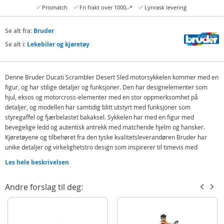
Prismatch
Fri frakt over 1000,-*
Lynrask levering
Se alt fra:
Bruder
Se alt i:
Lekebiler og kjøretøy
Denne Bruder Ducati Scrambler Desert Sled motorsykkelen kommer med en
figur, og har stilige detaljer og funksjoner. Den har designelementer som
hjul, eksos og motorcross-elementer med en stor oppmerksomhet på
detaljer, og modellen har samtidig blitt utstyrt med funksjoner som
styregaffel og fjærbelastet bakaksel. Sykkelen har med en figur med
bevegelige ledd og autentisk antrekk med matchende hjelm og hansker.
Kjøretøyene og tilbehøret fra den tyske kvalitetsleverandøren Bruder har
unike detaljer og virkelighetstro design som inspirerer til timevis med
realistisk og lærerik lek.
Les hele beskrivelsen
Bevegelig styre og hjul som svinger
Dekk med dempere
Andre forslag til deg:
Figur med bevegelige ledd og avtagbar hjelm og hansker
Inneholder: