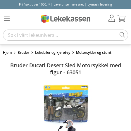
Fri frakt over 1000,-* | Lave priser hele året | Lynrask levering
Hand
Hjem
Bruder
Lekebiler og kjøretøy
Motorsykler og stunt
Bruder Ducati Desert Sled Motorsykkel med
figur - 63051