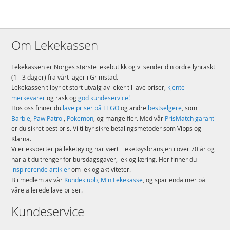
Om Lekekassen
Lekekassen er Norges største lekebutikk og vi sender din ordre lynraskt
(1 - 3 dager) fra vårt lager i Grimstad.
Lekekassen tilbyr et stort utvalg av leker til lave priser,
kjente
merkevarer
og rask og
god kundeservice!
Hos oss finner du
lave priser på LEGO
og andre
bestselgere
, som
Barbie
,
Paw Patrol
,
Pokemon
, og mange fler. Med vår
PrisMatch garanti
er du sikret best pris. Vi tilbyr sikre betalingsmetoder som Vipps og
Klarna.
Vi er eksperter på leketøy og har vært i leketøysbransjen i over 70 år og
har alt du trenger for bursdagsgaver, lek og læring. Her finner du
inspirerende artikler
om lek og aktiviteter.
Bli medlem av vår
Kundeklubb, Min Lekekasse
, og spar enda mer på
våre allerede lave priser.
Kundeservice