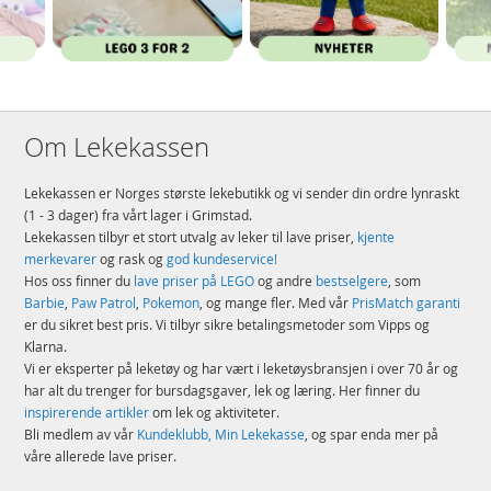
Om Lekekassen
Lekekassen er Norges største lekebutikk og vi sender din ordre lynraskt
(1 - 3 dager) fra vårt lager i Grimstad.
Lekekassen tilbyr et stort utvalg av leker til lave priser,
kjente
merkevarer
og rask og
god kundeservice!
Hos oss finner du
lave priser på LEGO
og andre
bestselgere
, som
Barbie
,
Paw Patrol
,
Pokemon
, og mange fler. Med vår
PrisMatch garanti
er du sikret best pris. Vi tilbyr sikre betalingsmetoder som Vipps og
Klarna.
Vi er eksperter på leketøy og har vært i leketøysbransjen i over 70 år og
har alt du trenger for bursdagsgaver, lek og læring. Her finner du
inspirerende artikler
om lek og aktiviteter.
Bli medlem av vår
Kundeklubb, Min Lekekasse
, og spar enda mer på
våre allerede lave priser.