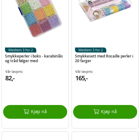
Medlem 3 for 2
Medlem 3 for 2
Smykkeperler i boks - karabinlås
Smykkesett med Rocaille perler i
og tråd følger med
20 farger
Vår lavpris:
Vår lavpris:
82,-
165,-
Kjøp nå
Kjøp nå