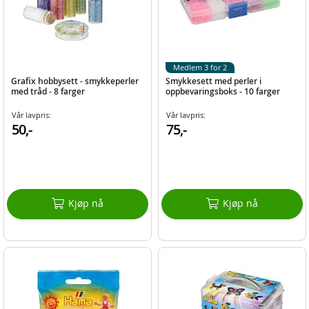
Medlem 3 for 2
Grafix hobbysett - smykkeperler
Smykkesett med perler i
med tråd - 8 farger
oppbevaringsboks - 10 farger
Vår lavpris:
Vår lavpris:
50,-
75,-
Kjøp nå
Kjøp nå