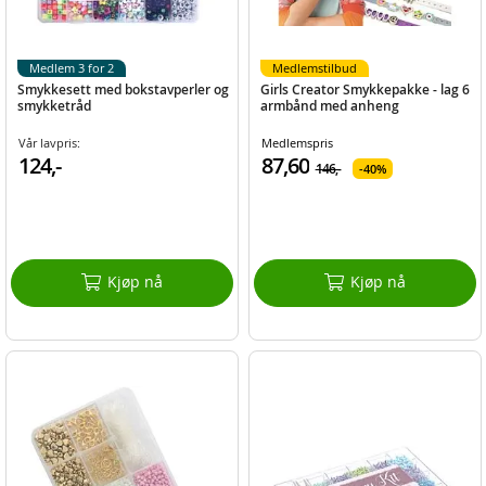
Medlem 3 for 2
Medlemstilbud
Smykkesett med bokstavperler og
Girls Creator Smykkepakke - lag 6
smykketråd
armbånd med anheng
Vår lavpris:
Medlemspris
124,-
87,60
146,-
40%
Kjøp nå
Kjøp nå