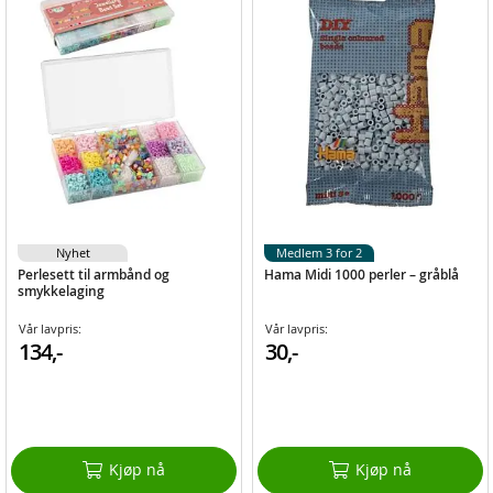
Nyhet
Medlem 3 for 2
Perlesett til armbånd og
Hama Midi 1000 perler – gråblå
smykkelaging
Vår lavpris:
Vår lavpris:
134,-
30,-
Kjøp nå
Kjøp nå