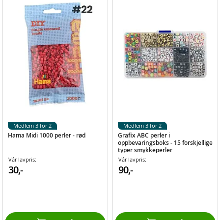
Medlem 3 for 2
Medlem 3 for 2
Hama Midi 1000 perler - rød
Grafix ABC perler i
oppbevaringsboks - 15 forskjellige
typer smykkeperler
Vår lavpris:
Vår lavpris:
30,-
90,-