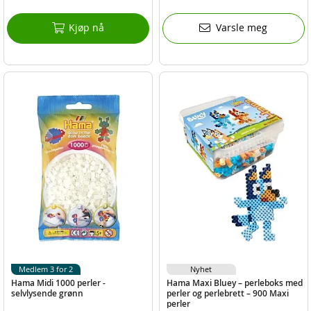
Kjøp nå
Varsle meg
Medlem 3 for 2
Nyhet
Hama Midi 1000 perler -
Hama Maxi Bluey – perleboks med
selvlysende grønn
perler og perlebrett – 900 Maxi
perler