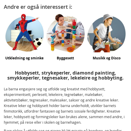
reading
Andre er også interessert i:
page
Utkledning og sminke
Byggesett
Musikk og Disco
Hobbysett, strykeperler, diamond painting,
smykkeperler, tegnesaker, lekeleire og hobbyting.
La barna engasjere seg og utfolde seg kreativt med hobbysett,
eksperimentsett, perlesett, lekeleire, tegnebøker, malebøker,
aktivitetsbøker, tegnesaker, malesaker, sakser og andre kreative leker.
Kreative leker og hobbysett holder barna underholdt, utvikler barnets
finmotorikk, utfordrer fantasien og barnets sosiale ferdigheter. Kreative
leker, hobbysett og formingsleker kan brukes alene, sammen med andre, i
hjemmet, på reise eller i skolen og barnehagen.
Barn elsker å utfolde seg og gjerne bli litt grisete på hendene, og hvorfor