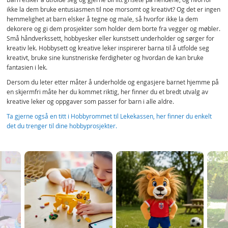
ikke la dem bruke entusiasmen til noe morsomt og kreativt? Og det er ingen
hemmelighet at barn elsker å tegne og male, så hvorfor ikke la dem
dekorere og gi dem prosjekter som holder dem borte fra vegger og møbler.
Små håndverkssett, hobbyesker eller kunstsett underholder og sørger for
kreativ lek. Hobbysett og kreative leker inspirerer barna til å utfolde seg
kreativt, bruke sine kunstneriske ferdigheter og hvordan de kan bruke
fantasien i lek.
Dersom du leter etter måter å underholde og engasjere barnet hjemme på
en skjermfri måte her du kommet riktig, her finner du et bredt utvalg av
kreative leker og oppgaver som passer for barn i alle aldre.
Ta gjerne også en titt i Hobbyrommet til Lekekassen, her finner du enkelt
det du trenger til dine hobbyprosjekter.