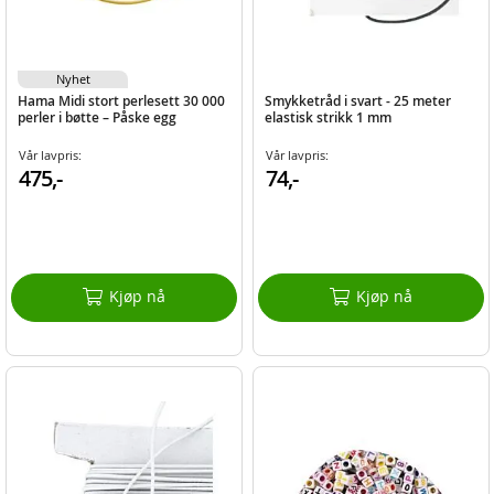
Nyhet
Hama Midi stort perlesett 30 000
Smykketråd i svart - 25 meter
perler i bøtte – Påske egg
elastisk strikk 1 mm
Vår lavpris:
Vår lavpris:
475,-
74,-
Kjøp nå
Kjøp nå