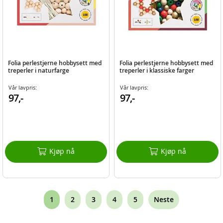
Folia perlestjerne hobbysett med
Folia perlestjerne hobbysett med
treperler i naturfarge
treperler i klassiske farger
Vår lavpris:
Vår lavpris:
97,-
97,-
Kjøp nå
Kjøp nå
Page
You're
Page
Page
Page
Page
1
2
3
4
5
Neste
currently