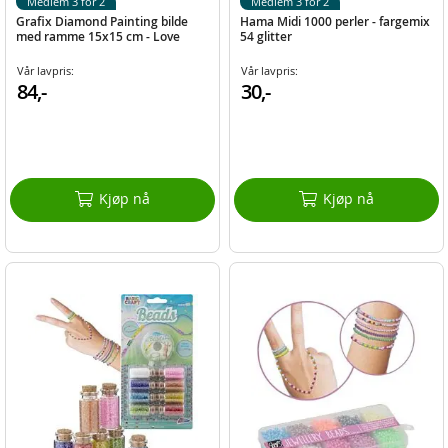
Medlem 3 for 2
Medlem 3 for 2
Grafix Diamond Painting bilde
Hama Midi 1000 perler - fargemix
med ramme 15x15 cm - Love
54 glitter
Vår lavpris:
Vår lavpris:
84,-
30,-
Kjøp nå
Kjøp nå