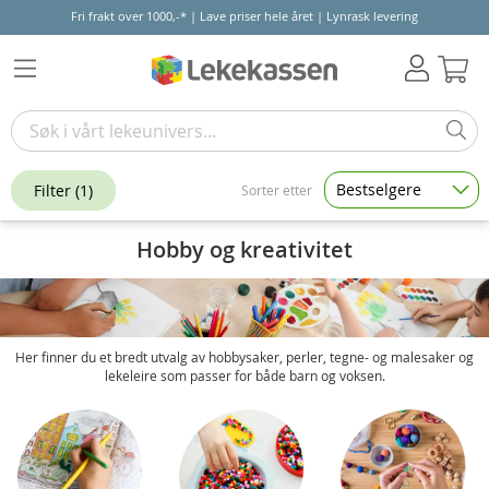
Fri frakt over 1000,-* | Lave priser hele året | Lynrask levering
Hand
Bestselgere
Filter
(1)
Sorter etter
Hobby og kreativitet
Her finner du et bredt utvalg av hobbysaker, perler, tegne- og malesaker og
lekeleire som passer for både barn og voksen.