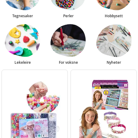
Tegnesaker
Perler
Hobbysett
Lekeleire
For voksne
Nyheter