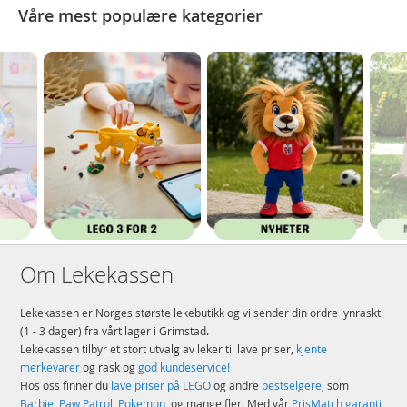
Våre mest populære kategorier
Om Lekekassen
Lekekassen er Norges største lekebutikk og vi sender din ordre lynraskt
(1 - 3 dager) fra vårt lager i Grimstad.
Lekekassen tilbyr et stort utvalg av leker til lave priser,
kjente
merkevarer
og rask og
god kundeservice!
Hos oss finner du
lave priser på LEGO
og andre
bestselgere
, som
Barbie
,
Paw Patrol
,
Pokemon
, og mange fler. Med vår
PrisMatch garanti