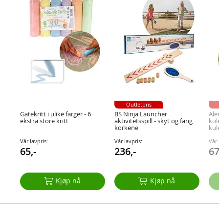
Outletpris
Gatekritt i ulike farger - 6
BS Ninja Launcher
Ale
ekstra store kritt
aktivitetsspill - skyt og fang
kul
korkene
kul
Vår lavpris:
Vår lavpris:
Vår 
65,-
236,-
67
Kjøp nå
Kjøp nå