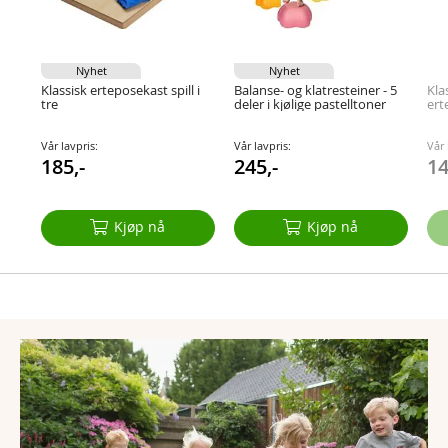
Nyhet
Nyhet
Klassisk erteposekast spill i
Balanse- og klatresteiner - 5
Kla
tre
deler i kjølige pastelltoner
ert
Vår lavpris:
Vår lavpris:
Vår 
185,-
245,-
14
Kjøp nå
Kjøp nå