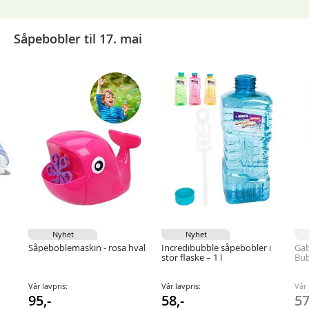
Såpebobler til 17. mai
Nyhet
Nyhet
Såpeboblemaskin - rosa hval
Incredibubble såpebobler i
Gab
stor flaske – 1 l
Bub
Vår lavpris:
Vår lavpris:
Vår 
95,-
58,-
57