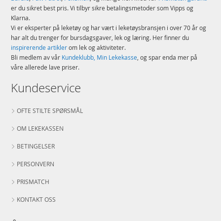
er du sikret best pris. Vi tilbyr sikre betalingsmetoder som Vipps og
Klarna.
Vi er eksperter på leketøy og har vært i leketøysbransjen i over 70 år og
har alt du trenger for bursdagsgaver, lek og læring. Her finner du
inspirerende artikler
om lek og aktiviteter.
Bli medlem av vår
Kundeklubb, Min Lekekasse
, og spar enda mer på
våre allerede lave priser.
Kundeservice
OFTE STILTE SPØRSMÅL
OM LEKEKASSEN
BETINGELSER
PERSONVERN
PRISMATCH
KONTAKT OSS