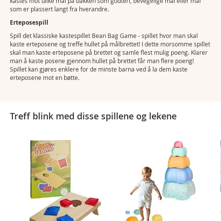
kastes mot ulike mål på bakken som godteri, bevegelige mål eller mål
som er plassert langt fra hverandre.
Erteposespill
Spill det klassiske kastespillet Bean Bag Game - spillet hvor man skal
kaste erteposene og treffe hullet på målbrettet! I dette morsomme spillet
skal man kaste erteposene på brettet og samle flest mulig poeng. Klarer
man å kaste posene gjennom hullet på brettet får man flere poeng!
Spillet kan gjøres enklere for de minste barna ved å la dem kaste
erteposene mot en bøtte.
Treff blink med disse spillene og lekene