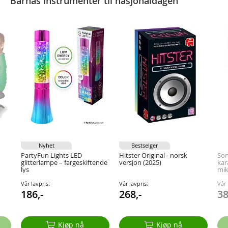
Barnas instrumenter til nasjonaldagen
Nyhet
Bestselger
PartyFun Lights LED
Hitster Original - norsk
Son
glitterlampe – fargeskiftende
versjon (2025)
kar
lys
mik
fav
Vår lavpris:
Vår lavpris:
Vår 
186,-
268,-
38
Kjøp nå
Kjøp nå