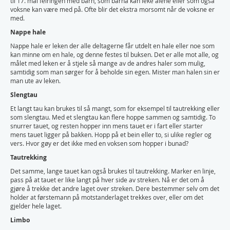
til 17. mai feiringen med barn, som barna kan leke alene eller som også
voksne kan være med på. Ofte blir det ekstra morsomt når de voksne er
med.
Nappe hale
Nappe hale er leken der alle deltagerne får utdelt en hale eller noe som
kan minne om en hale, og denne festes til buksen. Det er alle mot alle, og
målet med leken er å stjele så mange av de andres haler som mulig,
samtidig som man sørger for å beholde sin egen. Mister man halen sin er
man ute av leken.
Slengtau
Et langt tau kan brukes til så mangt, som for eksempel til tautrekking eller
som slengtau. Med et slengtau kan flere hoppe sammen og samtidig. To
snurrer tauet, og resten hopper inn mens tauet er i fart eller starter
mens tauet ligger på bakken. Hopp på et bein eller to, si ulike regler og
vers. Hvor gøy er det ikke med en voksen som hopper i bunad?
Tautrekking
Det samme, lange tauet kan også brukes til tautrekking. Marker en linje,
pass på at tauet er like langt på hver side av streken. Nå er det om å
gjøre å trekke det andre laget over streken. Dere bestemmer selv om det
holder at førstemann på motstanderlaget trekkes over, eller om det
gjelder hele laget.
Limbo