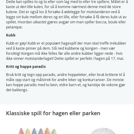
Dette kan spilles to og to eller som lag med to eller tre spillere. Målet er å
kaste ut den lille kulen, for så å komme nærmest denne med de store
kulene. Det er også lov å forsøke å ødelegge for motstanderen ved å
legge sin kule mellom deres og en lille, eller forsøke å få deres kule ut av
spillet. Hvordan utkastet gjøres avgjør om man spiller boccia, boule eller
petanque.
Kubb
Kubb er gøy! Kubb er et populært hagespill der man skal treffe trekubber
ved å kaste pinner på dem. Slå ned kubbene og kongen - men vær
forsiktig! Kongen må ikke felles før alle andre kubber ligger nede - hvis
ikke vinner motstanderlaget! Dette spillet er perfekt i hagen på 17. mai.
Kritt og hoppe paradis
Bruk kritt og tegn opp paradis, andre hoppeleker, eller bruk krittene til å
måle opp start og målstrek for andre leker og konkurranser. De minste
kan hoppe paradis med to bein, eldre barn et, og kanskje de voksne gjør
det baklengs.
Klassiske spill for hagen eller parken