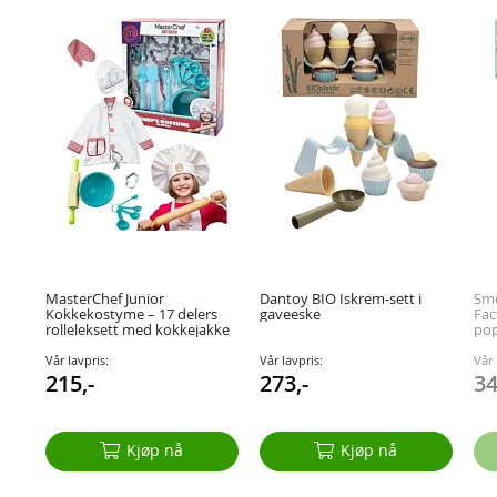
MasterChef Junior
Dantoy BIO Iskrem-sett i
Smo
Kokkekostyme – 17 delers
gaveeske
Fac
rolleleksett med kokkejakke
po
og bakeutstyr
Vår lavpris:
Vår lavpris:
Vår 
215,-
273,-
34
Kjøp nå
Kjøp nå