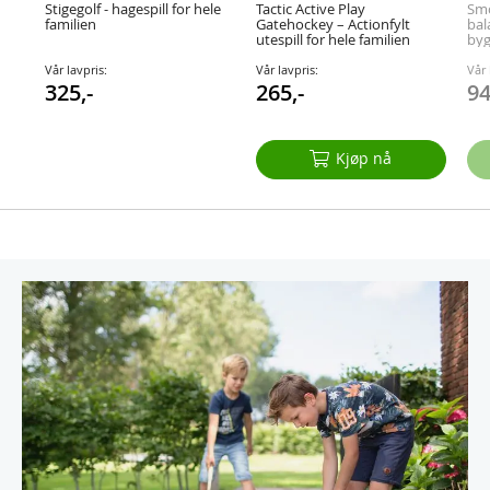
Stigegolf - hagespill for hele
Tactic Active Play
Smo
familien
Gatehockey – Actionfylt
bal
utespill for hele familien
byg
Vår lavpris:
Vår lavpris:
Vår 
325,-
265,-
94
Kjøp nå