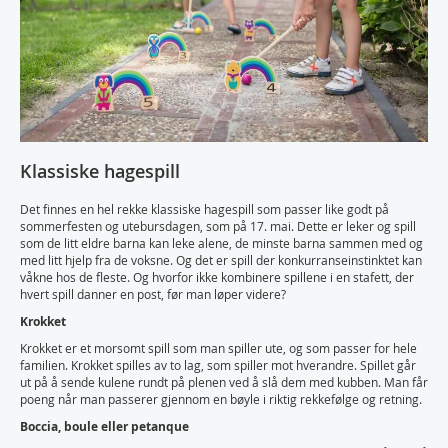
Klassiske hagespill
Det finnes en hel rekke klassiske hagespill som passer like godt på
sommerfesten og utebursdagen, som på 17. mai. Dette er leker og spill
som de litt eldre barna kan leke alene, de minste barna sammen med og
med litt hjelp fra de voksne. Og det er spill der konkurranseinstinktet kan
våkne hos de fleste. Og hvorfor ikke kombinere spillene i en stafett, der
hvert spill danner en post, før man løper videre?
Krokket
Krokket er et morsomt spill som man spiller ute, og som passer for hele
familien. Krokket spilles av to lag, som spiller mot hverandre. Spillet går
ut på å sende kulene rundt på plenen ved å slå dem med kubben. Man får
poeng når man passerer gjennom en bøyle i riktig rekkefølge og retning.
Boccia, boule eller petanque