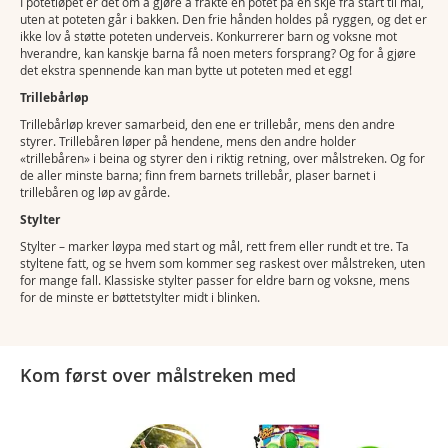
I potetløpet er det om å gjøre å frakte en potet på en skje fra start til mål,
uten at poteten går i bakken. Den frie hånden holdes på ryggen, og det er
ikke lov å støtte poteten underveis. Konkurrerer barn og voksne mot
hverandre, kan kanskje barna få noen meters forsprang? Og for å gjøre
det ekstra spennende kan man bytte ut poteten med et egg!
Trillebårløp
Trillebårløp krever samarbeid, den ene er trillebår, mens den andre
styrer. Trillebåren løper på hendene, mens den andre holder
«trillebåren» i beina og styrer den i riktig retning, over målstreken. Og for
de aller minste barna; finn frem barnets trillebår, plaser barnet i
trillebåren og løp av gårde.
Stylter
Stylter – marker løypa med start og mål, rett frem eller rundt et tre. Ta
styltene fatt, og se hvem som kommer seg raskest over målstreken, uten
for mange fall. Klassiske stylter passer for eldre barn og voksne, mens
for de minste er bøttetstylter midt i blinken.
Kom først over målstreken med