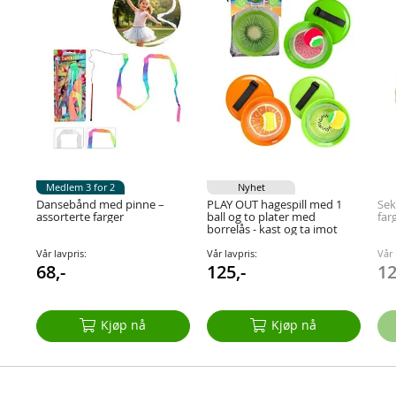
Medlem 3 for 2
Nyhet
Dansebånd med pinne –
PLAY OUT hagespill med 1
Sek
assorterte farger
ball og to plater med
far
borrelås - kast og ta imot
Vår lavpris:
Vår lavpris:
Vår 
68,-
125,-
12
Kjøp nå
Kjøp nå