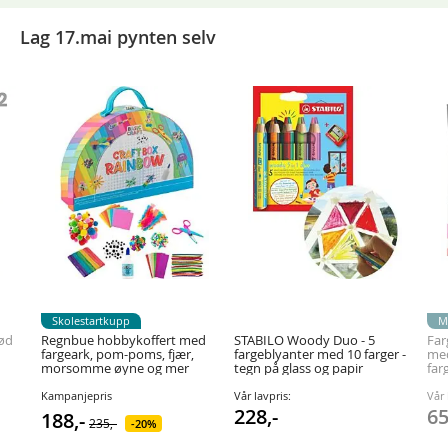
Lag 17.mai pynten selv
Skolestartkupp
M
rød
Regnbue hobbykoffert med
STABILO Woody Duo - 5
Far
fargeark, pom-poms, fjær,
fargeblyanter med 10 farger -
med
morsomme øyne og mer
tegn på glass og papir
far
Kampanjepris
Vår lavpris:
Vår 
228,-
65
188,-
235,-
20%