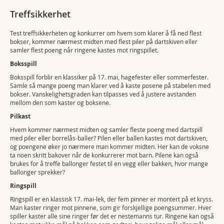
Treffsikkerhet
Test treffsikkerheten og konkurrer om hvem som klarer å få ned flest
bokser, kommer nærmest midten med flest piler på dartskiven eller
samler flest poeng når ringene kastes mot ringspillet.
Boksspill
Boksspill forblir en klassiker på 17. mai, hagefester eller sommerfester.
Samle så mange poeng man klarer ved å kaste posene på stabelen med
bokser. Vanskelighetsgraden kan tilpasses ved å justere avstanden
mellom den som kaster og boksene.
Pilkast
Hvem kommer nærmest midten og samler fleste poeng med dartspill
med piler eller borrelås-baller? Pilen eller ballen kastes mot dartskiven,
og poengene øker jo nærmere man kommer midten. Her kan de voksne
ta noen skritt bakover når de konkurrerer mot barn. Pilene kan også
brukes for å treffe ballonger festet til en vegg eller bakken, hvor mange
ballonger sprekker?
Ringspill
Ringspill er en klassisk 17. mai-lek, der fem pinner er montert på et kryss.
Man kaster ringer mot pinnene, som gir forskjellige poengsummer. Hver
spiller kaster alle sine ringer før det er nestemanns tur. Ringene kan også