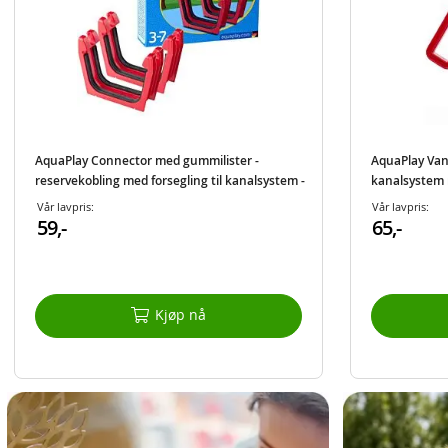
AquaPlay Connector med gummilister -
AquaPlay Van
reservekobling med forsegling til kanalsystem -
kanalsystem 
2 stk
Vår lavpris:
Vår lavpris:
59,-
65,-
Kjøp nå