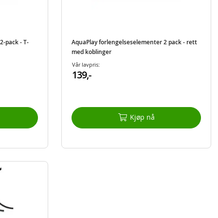
-pack - T-
AquaPlay forlengelseselementer 2 pack - rett
med koblinger
Vår lavpris:
139,-
Kjøp nå