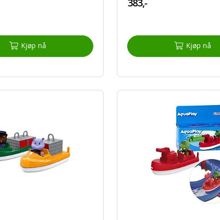
383,-
Kjøp nå
Kjøp nå