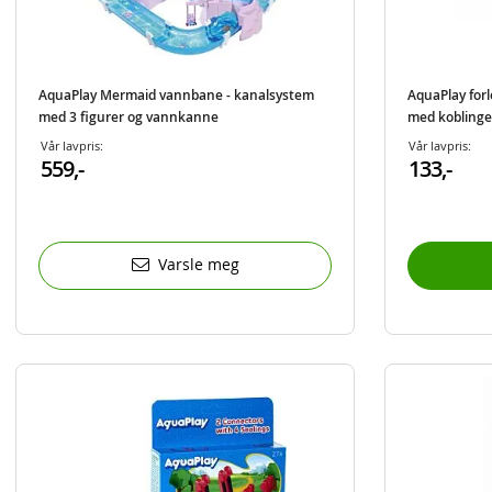
AquaPlay Mermaid vannbane - kanalsystem
AquaPlay for
med 3 figurer og vannkanne
med koblinge
Vår lavpris:
Vår lavpris:
559,-
133,-
Varsle meg