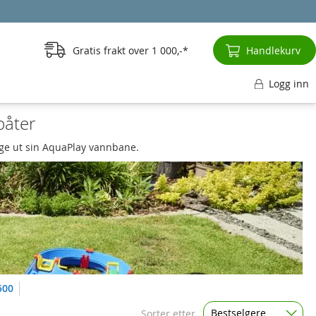
Gratis frakt over
1 000,-
Handlekurv
Logg inn
båter
ygge ut sin AquaPlay vannbane.
500
Bestselgere
Sorter etter