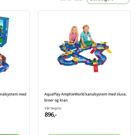
analsystem med
AquaPlay AmphieWorld kanalsystem med sluse,
broer og kran
Vår lavpris:
896,-