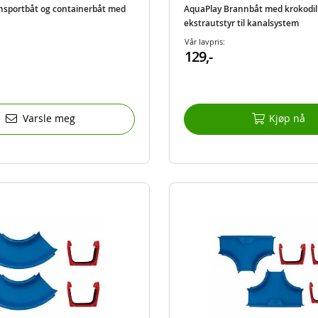
nsportbåt og containerbåt med
AquaPlay Brannbåt med krokodill
ekstrautstyr til kanalsystem
Vår lavpris:
129,-
Varsle meg
Kjøp nå