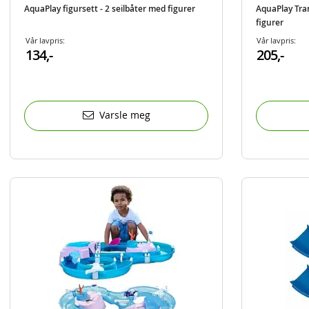
AquaPlay figursett - 2 seilbåter med figurer
AquaPlay Tra
figurer
Vår lavpris:
Vår lavpris:
134,-
205,-
Varsle meg