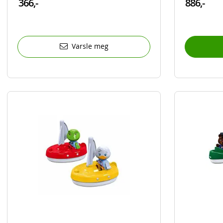
366,-
886,-
Varsle meg