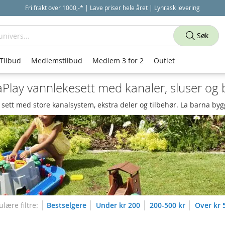
Fri frakt over 1000,-* | Lave priser hele året | Lynrask levering
Søk
Tilbud
Medlemstilbud
Medlem 3 for 2
Outlet
Play vannlekesett med kanaler, sluser og 
r sett med store kanalsystem, ekstra deler og tilbehør. La barna b
lære filtre:
Bestselgere
Under kr 200
200-500 kr
Over kr 