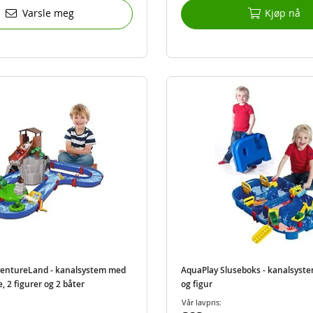
Varsle meg
Kjøp nå
ventureLand - kanalsystem med
AquaPlay Sluseboks - kanalsyste
 2 figurer og 2 båter
og figur
Vår lavpris: