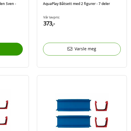
en Sven -
AquaPlay Båtsett med 2 figurer - 7 deler
Vår lavpris:
373,-
Varsle meg