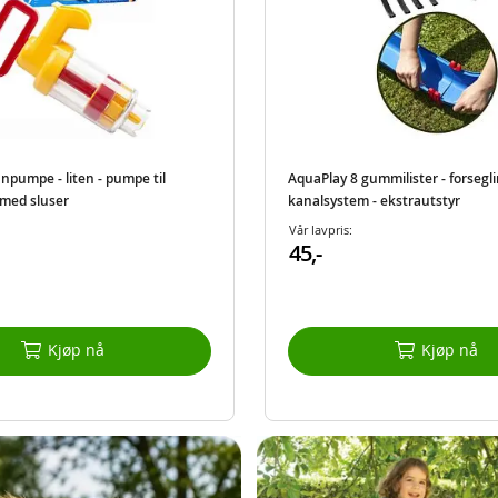
npumpe - liten - pumpe til
AquaPlay 8 gummilister - forseglin
med sluser
kanalsystem - ekstrautstyr
Vår lavpris:
45,-
Kjøp nå
Kjøp nå