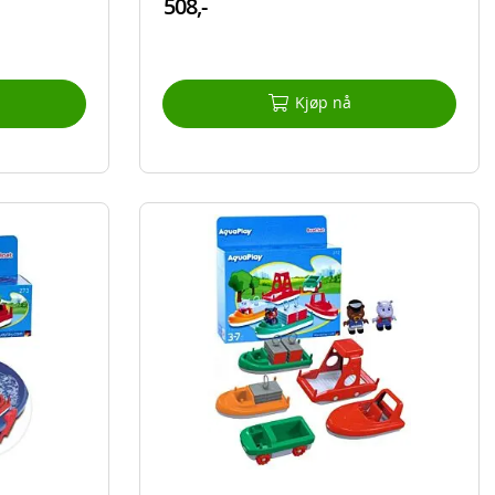
508,-
Kjøp nå