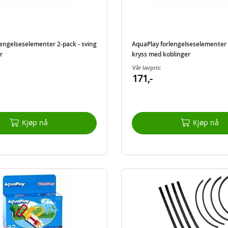
lengelseselementer 2-pack - sving
AquaPlay forlengelseselementer 2
r
kryss med koblinger
Vår lavpris:
171,-
Kjøp nå
Kjøp nå