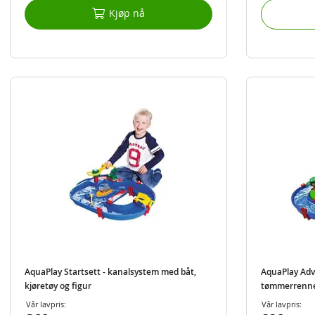
Kjøp nå
AquaPlay Startsett - kanalsystem med båt,
AquaPlay Ad
kjøretøy og figur
tømmerrenne,
Vår lavpris:
Vår lavpris: