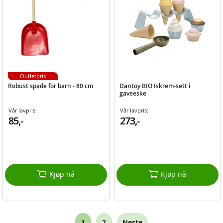
Outletpris
Robust spade for barn - 80 cm
Dantoy BIO Iskrem-sett i
gaveeske
Vår lavpris:
Vår lavpris:
85,-
273,-
Kjøp nå
Kjøp nå
Page
You're
Page
1
2
Neste