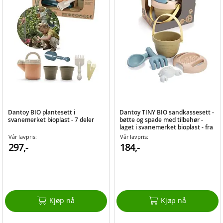
Dantoy BIO plantesett i
Dantoy TINY BIO sandkassesett -
svanemerket bioplast - 7 deler
bøtte og spade med tilbehør -
laget i svanemerket bioplast - fra
10 mnd.
Vår lavpris:
Vår lavpris:
297,-
184,-
Kjøp nå
Kjøp nå