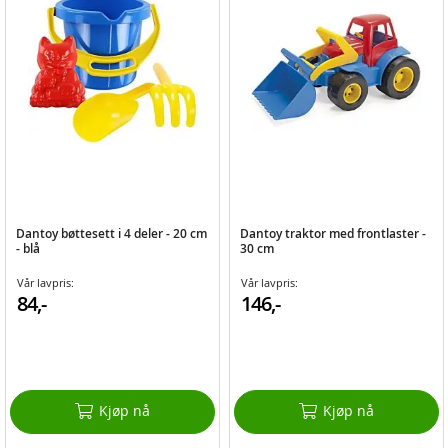
Dantoy bøttesett i 4 deler - 20 cm
Dantoy traktor med frontlaster -
- blå
30 cm
Vår lavpris:
Vår lavpris:
84,-
146,-
Kjøp nå
Kjøp nå