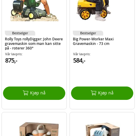
Bestselger
Bestselger
Rolly Toys rollyDigger: John Deere
Big Power-Worker Maxi
gravemaskin som man kan sitte
Gravemaskin - 73 cm
på - roterer 360°
Vår lavpris:
Vår lavpris:
875,-
584,-
Kjøp nå
Kjøp nå