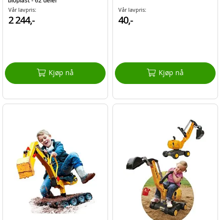
bioplast - 62 deler
Vår lavpris:
Vår lavpris:
2 244,-
40,-
Kjøp nå
Kjøp nå