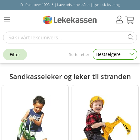
Fri frakt over 1000,-* | Lave priser hele året | Lynrask levering
Hand
Bestselgere
Filter
Sorter etter
Sandkasseleker og leker til stranden