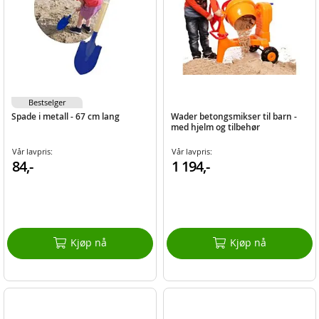
Bestselger
Spade i metall - 67 cm lang
Wader betongsmikser til barn -
med hjelm og tilbehør
Vår lavpris:
Vår lavpris:
84,-
1 194,-
Kjøp nå
Kjøp nå