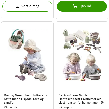
Varsle meg
Kjøp nå
Dantoy Green Bean Bøttesett -
Dantoy Green Garden
bøtte med sil, spade, rake og
Planteskolesett i svanemerket
sandform
plast - passer for barnehager - 54
deler
Vår lavpris:
Vår lavpris: