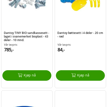
Dantoy TINY BIO sandkassesett -
Dantoy bøttesett i 4 deler - 20 cm
laget i svanemerket bioplast - 43
- rød
deler - 10 mnd.
Vår lavpris:
Vår lavpris:
785,-
84,-
Kjøp nå
Kjøp nå