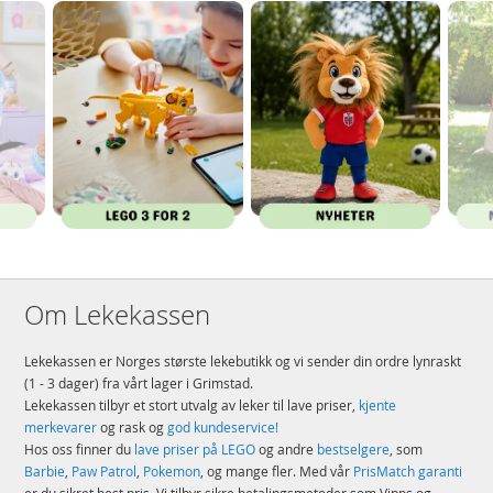
Om Lekekassen
Lekekassen er Norges største lekebutikk og vi sender din ordre lynraskt
(1 - 3 dager) fra vårt lager i Grimstad.
Lekekassen tilbyr et stort utvalg av leker til lave priser,
kjente
merkevarer
og rask og
god kundeservice!
Hos oss finner du
lave priser på LEGO
og andre
bestselgere
, som
Barbie
,
Paw Patrol
,
Pokemon
, og mange fler. Med vår
PrisMatch garanti
er du sikret best pris. Vi tilbyr sikre betalingsmetoder som Vipps og