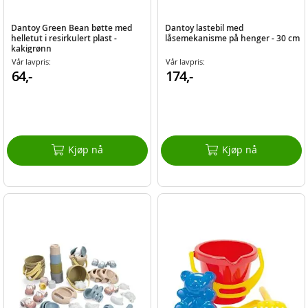
Dantoy Green Bean bøtte med
Dantoy lastebil med
helletut i resirkulert plast -
låsemekanisme på henger - 30 cm
kakigrønn
Vår lavpris:
Vår lavpris:
64,-
174,-
Kjøp nå
Kjøp nå