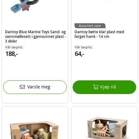
Assortert vare
Dantoy Blue Marine Toys Sand- og
Dantoy bøtte klar plast med
vannmøllesett i gjenvunnet plast -
farget hank - 14 cm
3 deler
Vår lavpris:
Vår lavpris:
188,-
64,-
Varsle meg
Kjøp nå