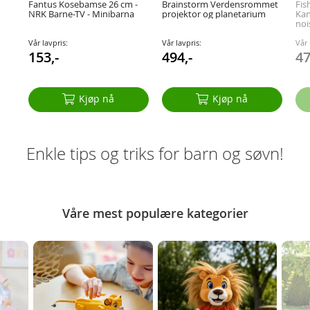
Fantus Kosebamse 26 cm -
Brainstorm Verdensrommet
Fis
NRK Barne-TV - Minibarna
projektor og planetarium
Kan
noi
Vår lavpris:
Vår lavpris:
Vår 
153,-
494,-
47
Kjøp nå
Kjøp nå
Enkle tips og triks for barn og søvn!
Våre mest populære kategorier