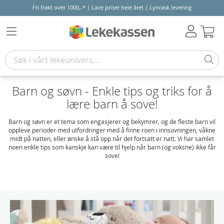
Fri frakt over 1000,-* | Lave priser hele året | Lynrask levering
Hand
Barn og søvn - Enkle tips og triks for å
lære barn å sove!
Barn og søvn er et tema som engasjerer og bekymrer, og de fleste barn vil
oppleve perioder med utfordringer med å finne roen i innsovningen, våkne
midt på natten, eller ønske å stå opp når det fortsatt er natt. Vi har samlet
noen enkle tips som kanskje kan være til hjelp når barn (og voksne) ikke får
sove!