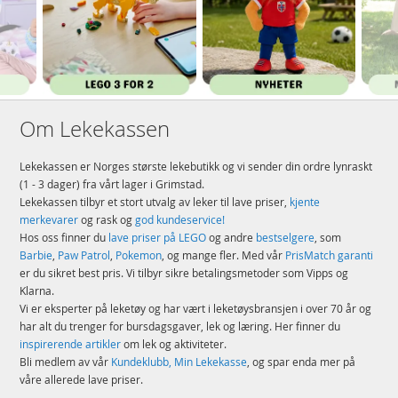
Om Lekekassen
Lekekassen er Norges største lekebutikk og vi sender din ordre lynraskt
(1 - 3 dager) fra vårt lager i Grimstad.
Lekekassen tilbyr et stort utvalg av leker til lave priser,
kjente
merkevarer
og rask og
god kundeservice!
Hos oss finner du
lave priser på LEGO
og andre
bestselgere
, som
Barbie
,
Paw Patrol
,
Pokemon
, og mange fler. Med vår
PrisMatch garanti
er du sikret best pris. Vi tilbyr sikre betalingsmetoder som Vipps og
Klarna.
Vi er eksperter på leketøy og har vært i leketøysbransjen i over 70 år og
har alt du trenger for bursdagsgaver, lek og læring. Her finner du
inspirerende artikler
om lek og aktiviteter.
Bli medlem av vår
Kundeklubb, Min Lekekasse
, og spar enda mer på
våre allerede lave priser.